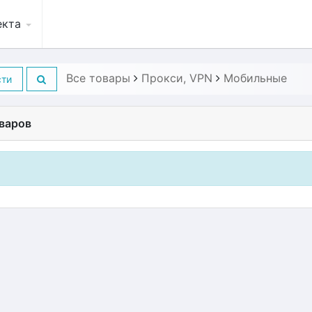
екта
Все товары
Прокси, VPN
Мобильные
сти
варов