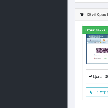
XEvil Кряк
Отчисления 
Цена: 3
На стр