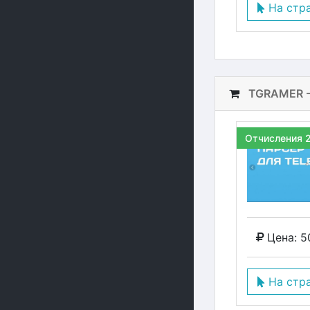
На стр
TGRAMER -
Отчисления 
Цена: 5
На стр