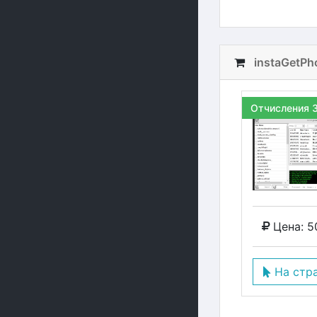
instaGetPh
Отчисления 
Цена: 5
На стр