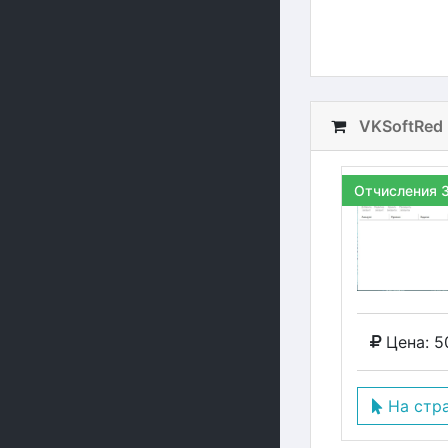
VKSoftRed
Отчисления 
Цена: 5
На стр