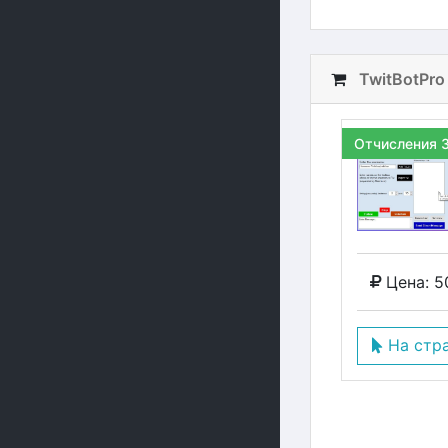
TwitBotPro
Отчисления 
Цена: 5
На стр