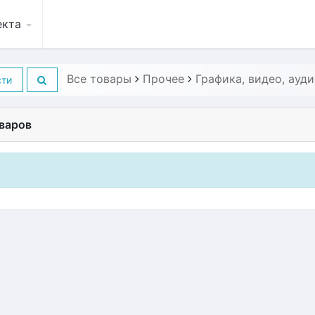
екта
Все товары
Прочее
Графика, видео, ауд
сти
варов